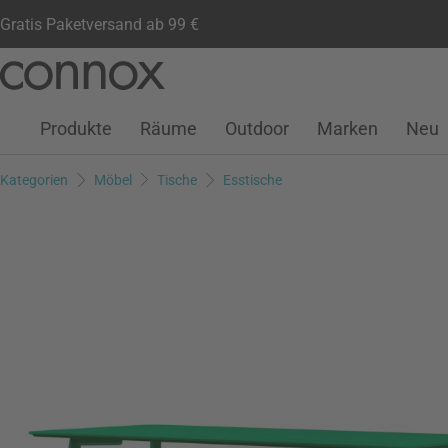
Gratis Paketversand ab 99 €
Kundenkonto
Wunschliste
Warenkorb
Direkt
Direkt
zum
zum
Seiteninhalt
Suchfeld
Produkte
Räume
Outdoor
Marken
Neu
springen
springen
Kategorien
Möbel
Tische
Esstische