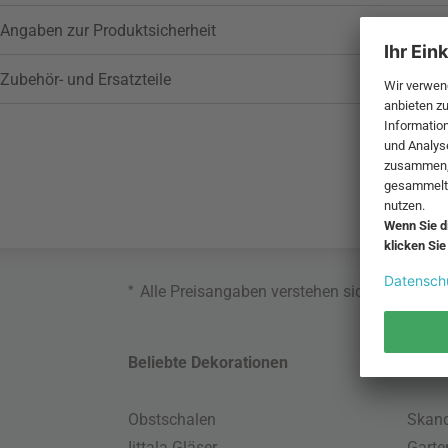
Angaben zur Produktsicherheit
Zubehör- und Ersatzteile
*
Alle Preisangaben verstehen sich inklusive
Beliebte Dekorationen
Belie
Obstschalen
Skand
Iittala Gläser
Gart