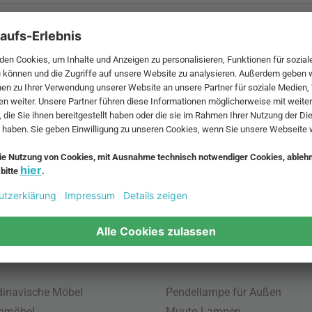
 MwSt. und zzgl.
Versandkosten
.
bte Möbel
Beliebte Leuchten
inavische Möbel
Pendellampe für Außen
enmöbel
Muuto Lampen