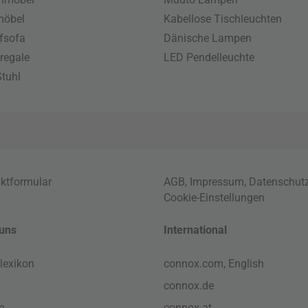
möbel
Kabellose Tischleuchten
fsofa
Dänische Lampen
regale
LED Pendelleuchte
tuhl
ktformular
AGB
,
Impressum
,
Datenschut
Cookie-Einstellungen
uns
International
lexikon
connox.com, English
connox.de
e
connox.at