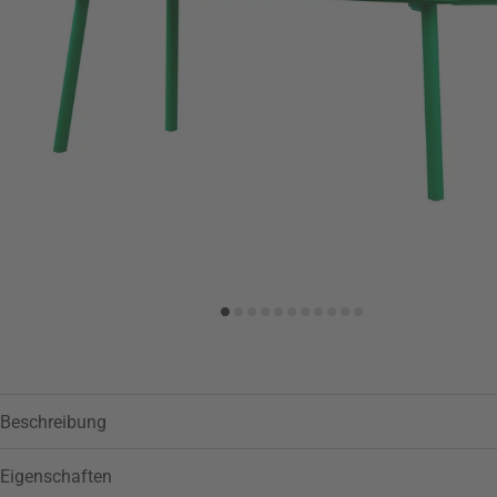
Zur Wunschliste hinzufügen
Beschreibung
Eigenschaften