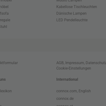
enmöbel
Muuto Lampen
möbel
Kabellose Tischleuchten
fsofa
Dänische Lampen
regale
LED Pendelleuchte
tuhl
ktformular
AGB
,
Impressum
,
Datenschut
Cookie-Einstellungen
uns
International
lexikon
connox.com, English
connox.de