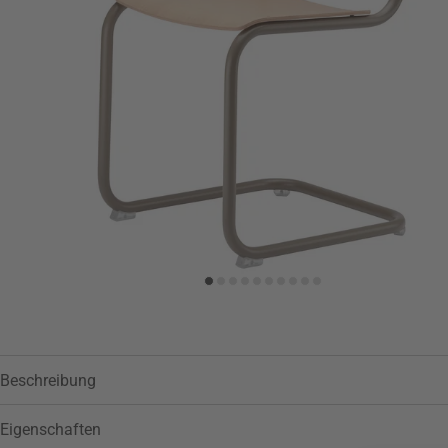
Zur Wunschliste hinzufügen
Beschreibung
Eigenschaften