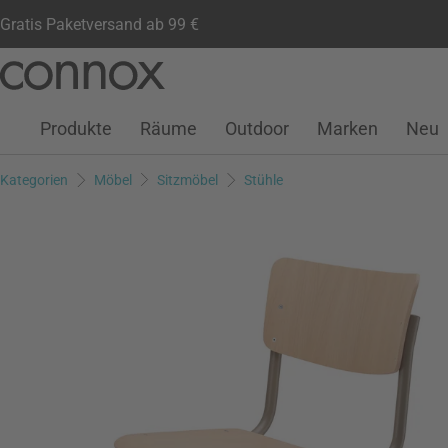
Gratis Paketversand ab 99 €
Kundenkonto
Wunschliste
Warenkorb
Direkt
Direkt
zum
zum
Seiteninhalt
Suchfeld
Produkte
Räume
Outdoor
Marken
Neu
springen
springen
Kategorien
Möbel
Sitzmöbel
Stühle