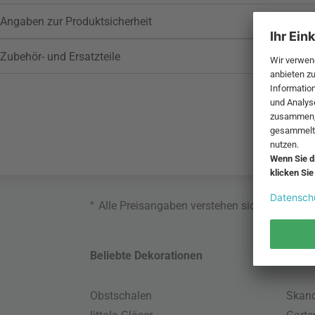
Angaben zur Produktsicherheit
Zubehör- und Ersatzteile
*
Alle Preisangaben verstehen sich inklusive
Beliebte Dekorationen
Belie
Obstschalen
Skand