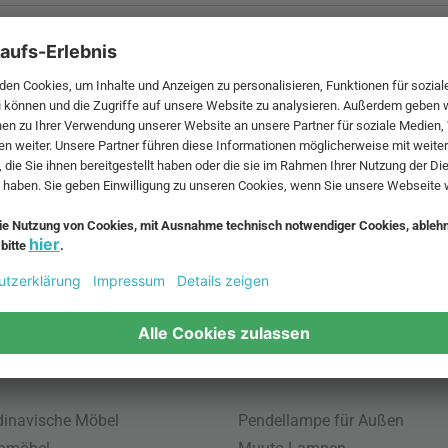
 MwSt. und zzgl.
Versandkosten
.
bte Möbel
Beliebte Leuchten
inavische Möbel
Pendellampe für Außen