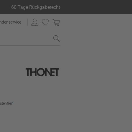
60 Tage Rückgaberecht
ndenservice
stenfrei
*