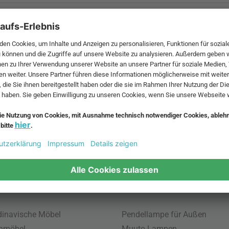
 MwSt. und zzgl.
Versandkosten
.
bte Möbel
Beliebte Leuchten
inavische Möbel
Pendellampe für Außen
enmöbel
Muuto Lampen