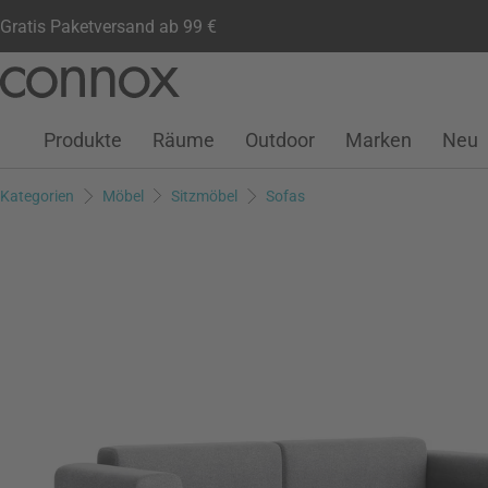
Gratis Paketversand ab 99 €
Kundenkonto
Wunschliste
Warenkorb
Direkt
Direkt
zum
zum
Seiteninhalt
Suchfeld
Produkte
Räume
Outdoor
Marken
Neu
springen
springen
Kategorien
Möbel
Sitzmöbel
Sofas