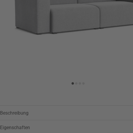
Zur Wunschliste hinzufügen
Beschreibung
Eigenschaften