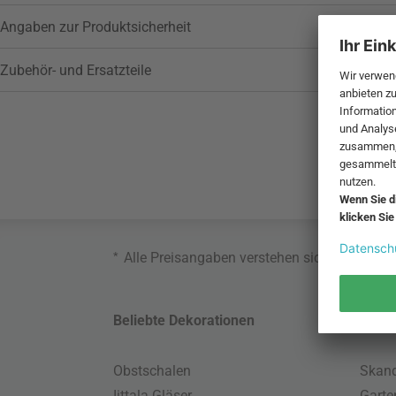
Angaben zur Produktsicherheit
Zubehör- und Ersatzteile
*
Alle Preisangaben verstehen sich inklusive
Beliebte Dekorationen
Belie
Obstschalen
Skand
Iittala Gläser
Gart