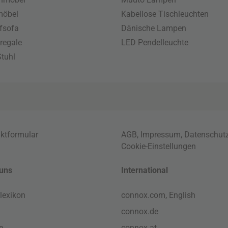
möbel
Kabellose Tischleuchten
fsofa
Dänische Lampen
regale
LED Pendelleuchte
tuhl
ktformular
AGB
,
Impressum
,
Datenschut
Cookie-Einstellungen
uns
International
lexikon
connox.com, English
connox.de
e
connox.at