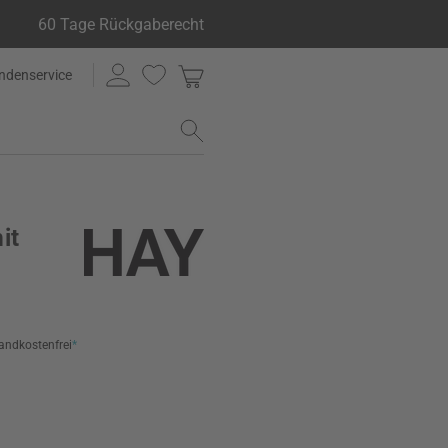
60 Tage Rückgaberecht
ndenservice
it
andkostenfrei
*