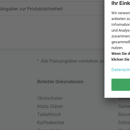
Angaben zur Produktsicherheit
*
Alle Preisangaben verstehen sich inklusive
Beliebte Dekorationen
Belie
Obstschalen
Skand
Iittala Gläser
Gart
Tabletttisch
Büro
Kaffeebecher
Schla