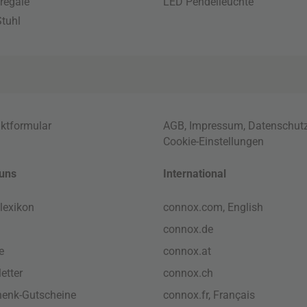
regale
LED Pendelleuchte
tuhl
ktformular
AGB
,
Impressum
,
Datenschut
Cookie-Einstellungen
uns
International
lexikon
connox.com, English
connox.de
e
connox.at
etter
connox.ch
enk-Gutscheine
connox.fr, Français