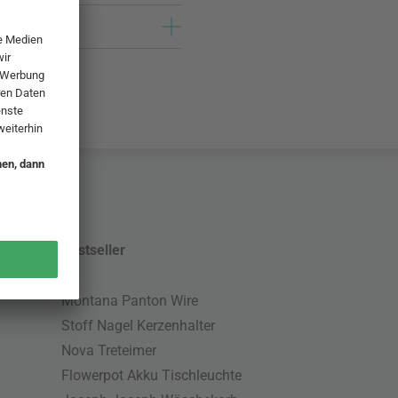
Bestseller
Montana Panton Wire
Stoff Nagel Kerzenhalter
Nova Treteimer
Flowerpot Akku Tischleuchte