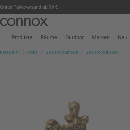
Gratis Paketversand ab 99 €
Kundenkonto
Wunschliste
Warenkorb
Direkt
Direkt
zum
zum
Seiteninhalt
Suchfeld
Produkte
Räume
Outdoor
Marken
Neu
springen
springen
Kategorien
Möbel
Garderobenmöbel
Garderobenhaken