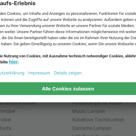
 MwSt. und zzgl.
Versandkosten
.
bte Möbel
Beliebte Leuchten
inavische Möbel
Pendellampe für Außen
enmöbel
Muuto Lampen
möbel
Kabellose Tischleuchten
fsofa
Dänische Lampen