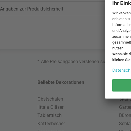
Angaben zur Produktsicherheit
*
Alle Preisangaben verstehen sich inklusive
Beliebte Dekorationen
Belie
Obstschalen
Skand
Iittala Gläser
Gart
Tabletttisch
Büro
Kaffeebecher
Schla