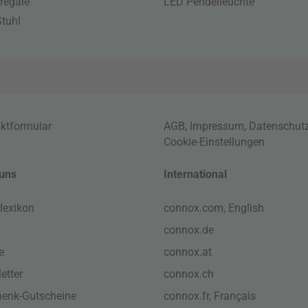
regale
LED Pendelleuchte
tuhl
ktformular
AGB
,
Impressum
,
Datenschut
Cookie-Einstellungen
uns
International
lexikon
connox.com, English
connox.de
e
connox.at
etter
connox.ch
enk-Gutscheine
connox.fr, Français