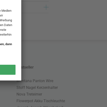
Bestseller
Montana Panton Wire
Stoff Nagel Kerzenhalter
Nova Treteimer
Flowerpot Akku Tischleuchte