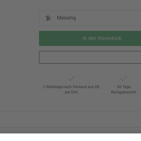
Messing
In den Warenkorb
2 Werktage nach Versand aus DE
60 Tage
per DHL
Rückgaberecht