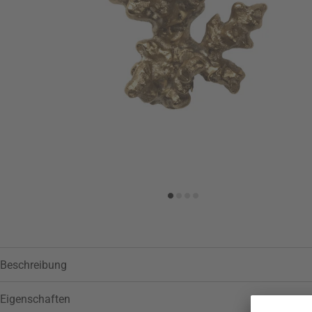
Zur Wunschliste hinzufügen
Beschreibung
Eigenschaften