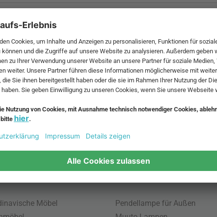
 MwSt. und zzgl.
Versandkosten
.
bte Möbel
Beliebte Leuchten
inavische Möbel
Pendellampe für Außen
enmöbel
Muuto Lampen