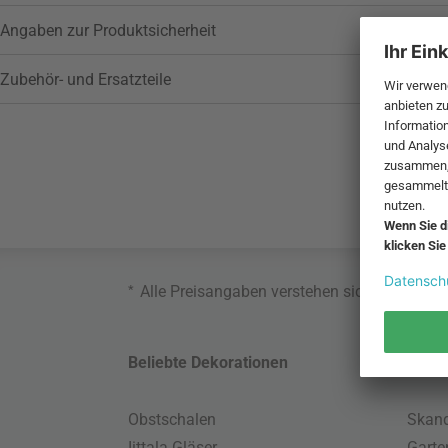
Angaben zur Produktsicherheit
Zubehör- und Ersatzteile
*
Alle Preisangaben verstehen sich inklusive
Beliebte Dekorationen
Belie
Obstschalen
Skand
Iittala Gläser
Gart