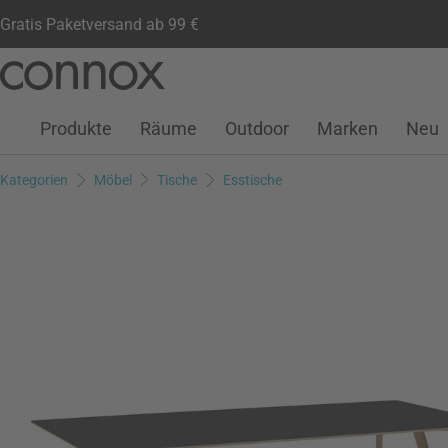
Gratis Paketversand ab 99 €
Kundenkonto
Wunschliste
Warenkorb
Direkt
Direkt
zum
zum
Seiteninhalt
Suchfeld
Produkte
Räume
Outdoor
Marken
Neu
springen
springen
Kategorien
Möbel
Tische
Esstische