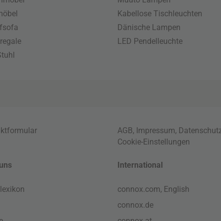
möbel
Kabellose Tischleuchten
fsofa
Dänische Lampen
regale
LED Pendelleuchte
tuhl
ktformular
AGB
,
Impressum
,
Datenschut
Cookie-Einstellungen
uns
International
lexikon
connox.com, English
connox.de
e
connox.at