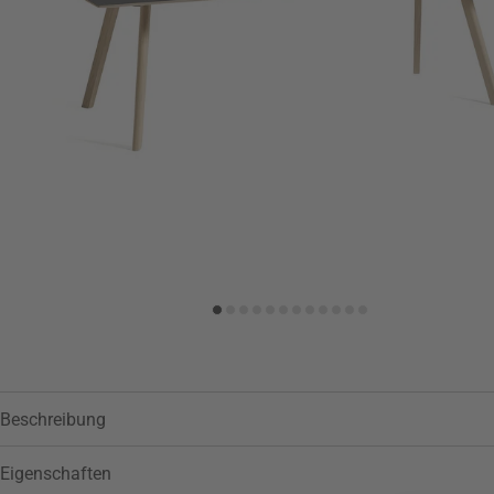
Zur Wunschliste hinzufügen
Beschreibung
Eigenschaften