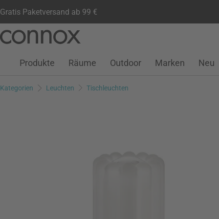
Gratis Paketversand ab 99 €
Kundenkonto
Wunschliste
Warenkorb
Direkt
Direkt
zum
zum
Seiteninhalt
Suchfeld
Produkte
Räume
Outdoor
Marken
Neu
springen
springen
Kategorien
Leuchten
Tischleuchten