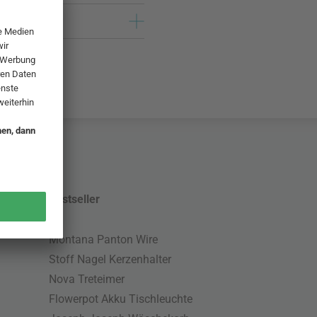
Bestseller
Montana Panton Wire
Stoff Nagel Kerzenhalter
Nova Treteimer
Flowerpot Akku Tischleuchte