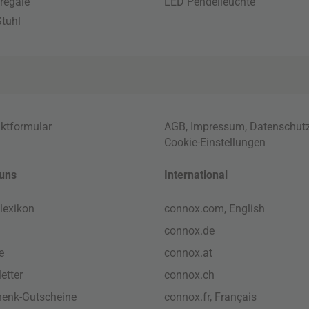
regale
LED Pendelleuchte
tuhl
ktformular
AGB
,
Impressum
,
Datenschut
Cookie-Einstellungen
uns
International
lexikon
connox.com, English
connox.de
e
connox.at
etter
connox.ch
enk-Gutscheine
connox.fr, Français