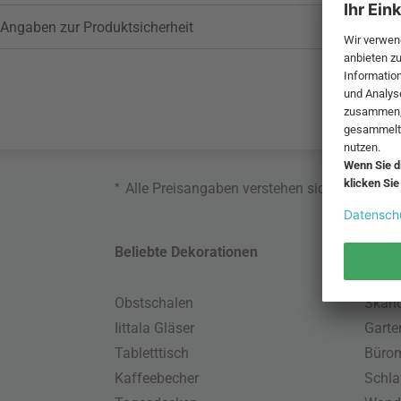
Angaben zur Produktsicherheit
*
Alle Preisangaben verstehen sich inklusive
Beliebte Dekorationen
Belie
Obstschalen
Skand
Iittala Gläser
Gart
Tabletttisch
Büro
Kaffeebecher
Schla