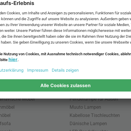
 MwSt. und zzgl.
Versandkosten
.
bte Möbel
Beliebte Leuchten
inavische Möbel
Pendellampe für Außen
enmöbel
Muuto Lampen
möbel
Kabellose Tischleuchten
fsofa
Dänische Lampen