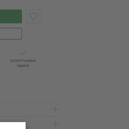
24.000 Produkte
t
lagernd