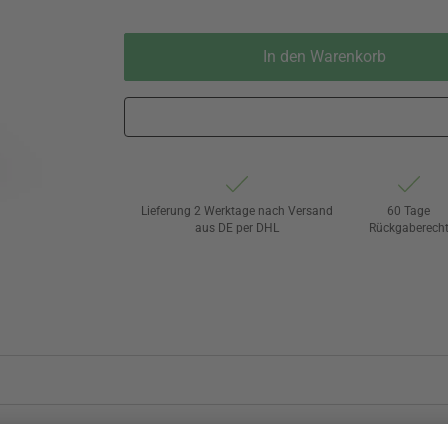
In den Warenkorb
Lieferung 2 Werktage nach Versand
60 Tage
aus DE per DHL
Rückgaberech