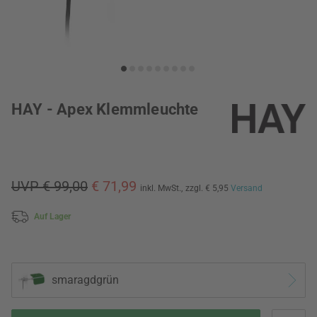
HAY - Apex Klemmleuchte
UVP € 99,00
€ 71,99
inkl. MwSt.,
zzgl. € 5,95
Versand
Auf Lager
smaragdgrün