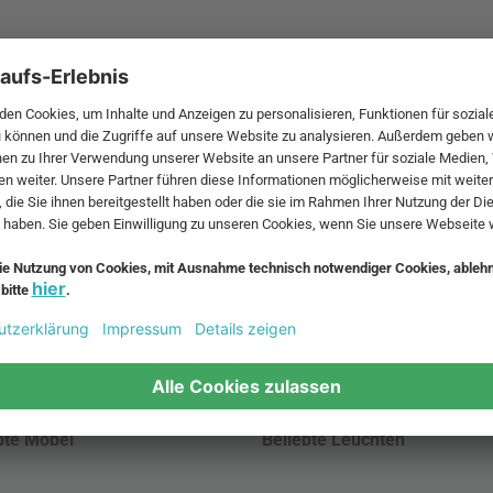
 MwSt. und zzgl.
Versandkosten
.
bte Möbel
Beliebte Leuchten