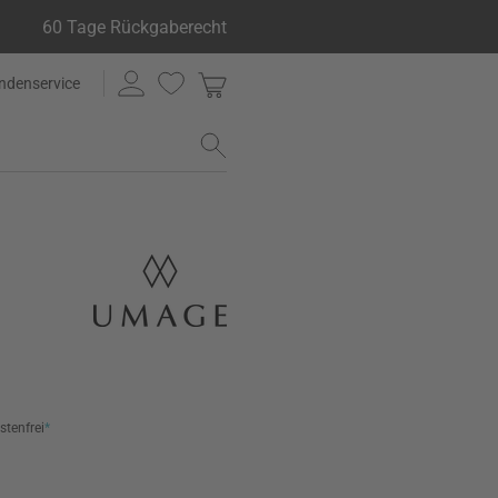
60 Tage Rückgaberecht
ndenservice
stenfrei
*