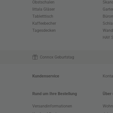
Obstschalen
Skand
Iittala Gläser
Gart
Tabletttisch
Büro
Kaffeebecher
Schla
Tagesdecken
Wand
HAY S
Connox Geburtstag
Kundenservice
Konta
Rund um Ihre Bestellung
Über 
Versandinformationen
Wohn