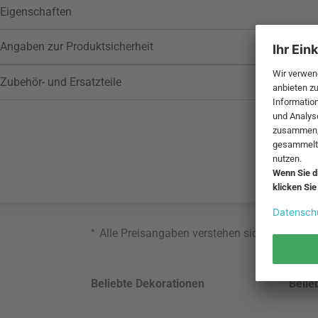
Eigenschaften
Angaben zur Produktsicherheit
Zubehör- und Ersatzteile
*
Alle Preisangaben verstehen sich inklusive
Beliebte Dekorationen
Belie