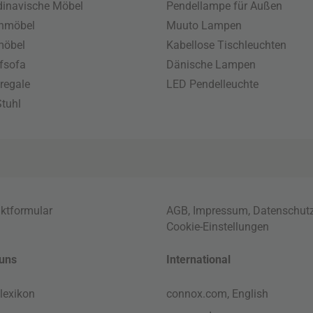
inavische Möbel
Pendellampe für Außen
enmöbel
Muuto Lampen
möbel
Kabellose Tischleuchten
fsofa
Dänische Lampen
regale
LED Pendelleuchte
tuhl
ktformular
AGB
,
Impressum
,
Datenschut
Cookie-Einstellungen
uns
International
lexikon
connox.com, English