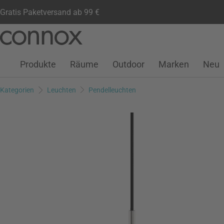
Gratis Paketversand ab 99 €
Kundenkonto
Wunschliste
Warenkorb
Direkt
Direkt
zum
zum
Seiteninhalt
Suchfeld
Produkte
Räume
Outdoor
Marken
Neu
springen
springen
Kategorien
Leuchten
Pendelleuchten