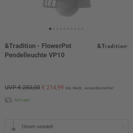
&Tradition - FlowerPot
Pendelleuchte VP10
UVP € 283,00
€ 214,99
inkl. MwSt.,
versandkostenfrei
*
Auf Lager
Chrom veredelt