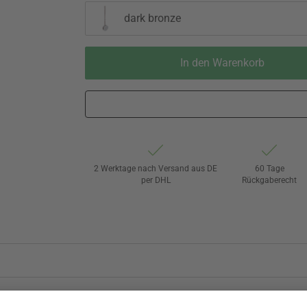
dark bronze
In den Warenkorb
2 Werktage nach Versand aus DE
60 Tage
per DHL
Rückgaberecht