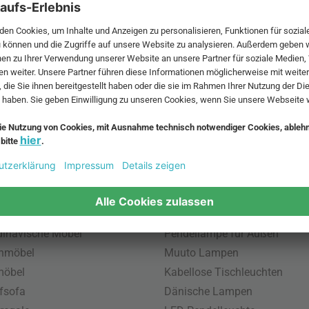
 MwSt. und zzgl.
Versandkosten
.
bte Möbel
Beliebte Leuchten
inavische Möbel
Pendellampe für Außen
enmöbel
Muuto Lampen
möbel
Kabellose Tischleuchten
fsofa
Dänische Lampen