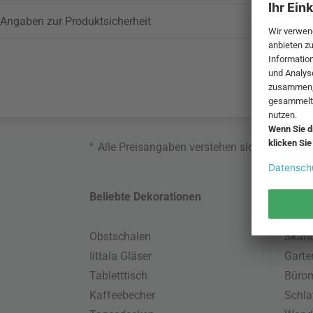
Angaben zur Produktsicherheit
*
Alle Preisangaben verstehen sich inklusive
Beliebte Dekorationen
Belie
Obstschalen
Skand
Iittala Gläser
Gart
Tabletttisch
Büro
Kaffeebecher
Schla