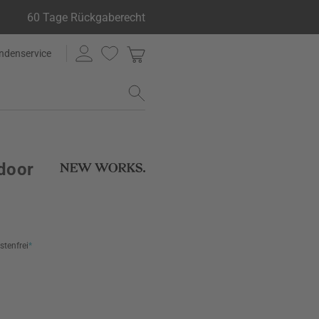
60 Tage Rückgaberecht
ndenservice
door
stenfrei
*