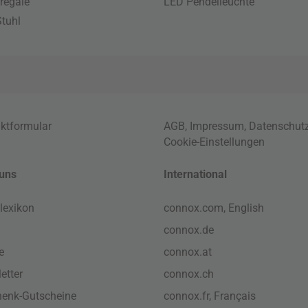
regale
LED Pendelleuchte
tuhl
ktformular
AGB
,
Impressum
,
Datenschut
Cookie-Einstellungen
uns
International
lexikon
connox.com, English
connox.de
e
connox.at
etter
connox.ch
enk-Gutscheine
connox.fr, Français