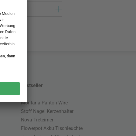
Bestseller
Montana Panton Wire
Stoff Nagel Kerzenhalter
Nova Treteimer
Flowerpot Akku Tischleuchte