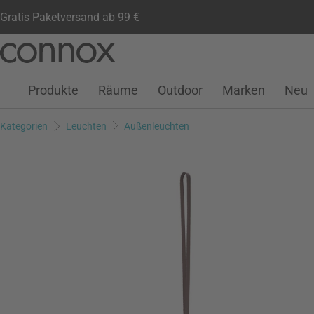
Gratis Paketversand ab 99 €
Kundenkonto
Wunschliste
Warenkorb
Direkt
Direkt
zum
zum
Seiteninhalt
Suchfeld
Produkte
Räume
Outdoor
Marken
Neu
springen
springen
Kategorien
Leuchten
Außenleuchten