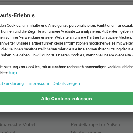
 MwSt. und zzgl.
Versandkosten
.
bte Möbel
Beliebte Leuchten
inavische Möbel
Pendellampe für Außen
enmöbel
Muuto Lampen