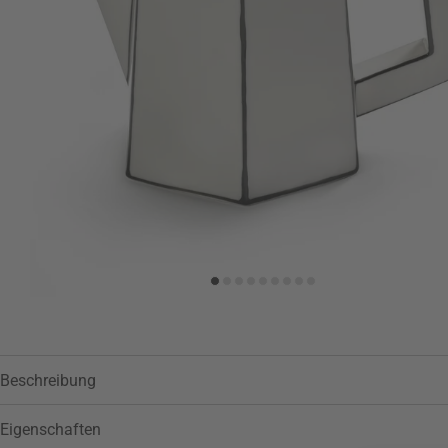
Zur Wunschliste hinzufügen
Beschreibung
Eigenschaften