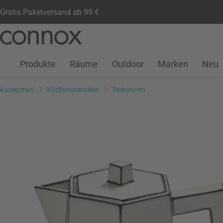
Gratis Paketversand ab 99 €
Kundenkonto
Wunschliste
Warenkorb
Direkt
Direkt
zum
zum
Seiteninhalt
Suchfeld
Produkte
Räume
Outdoor
Marken
Neu
springen
springen
Kategorien
Küchenutensilien
Teekannen