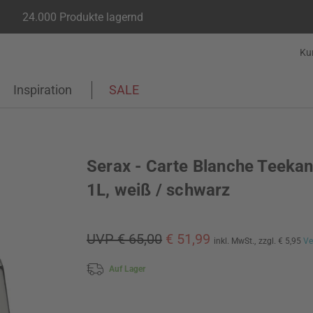
24.000 Produkte lagernd
Ku
Inspiration
SALE
Serax - Carte Blanche Teekan
1L, weiß / schwarz
UVP € 65,00
€ 51,99
inkl. MwSt.,
zzgl. € 5,95
Ve
Auf Lager