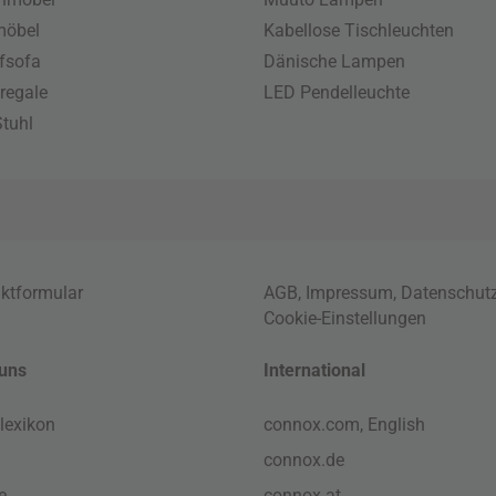
möbel
Kabellose Tischleuchten
fsofa
Dänische Lampen
regale
LED Pendelleuchte
tuhl
ktformular
AGB
,
Impressum
,
Datenschut
Cookie-Einstellungen
uns
International
lexikon
connox.com, English
connox.de
e
connox.at