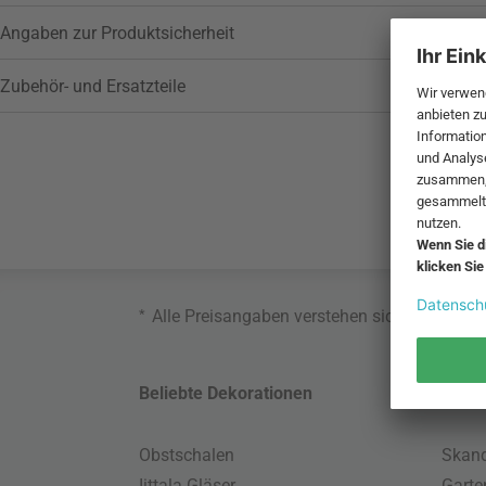
Angaben zur Produktsicherheit
Zubehör- und Ersatzteile
*
Alle Preisangaben verstehen sich inklusive
Beliebte Dekorationen
Belie
Obstschalen
Skand
Iittala Gläser
Gart