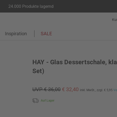
24.000 Produkte lagernd
Ku
Inspiration
SALE
HAY - Glas Dessertschale, kla
Set)
UVP € 36,00
€ 32,40
inkl. MwSt.,
zzgl. € 5,95
Ve
Auf Lager