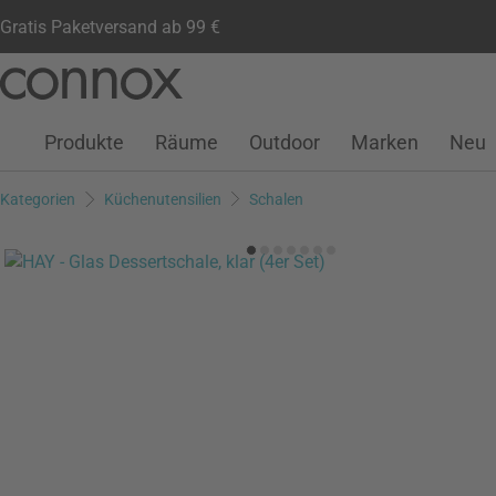
Gratis Paketversand ab 99 €
Kundenkonto
Wunschliste
Warenkorb
Direkt
Direkt
zum
zum
Seiteninhalt
Suchfeld
Produkte
Räume
Outdoor
Marken
Neu
springen
springen
Kategorien
Küchenutensilien
Schalen