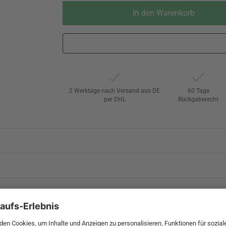
In den Warenkorb
2 Werktage nach Versand aus DE
60 Tage
per DHL
Rückgaberecht