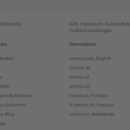
ktformular
AGB
,
Impressum
,
Datenschut
Cookie-Einstellungen
uns
International
lexikon
connox.com, English
connox.de
e
connox.at
etter
connox.ch
enk-Gutscheine
connox.fr, Français
x Gutschein
fr.connox.ch, Français
ox Blog
connox.nl, Nederlands
map