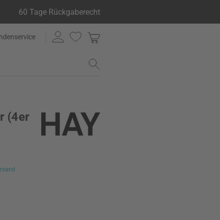
60 Tage Rückgaberecht
ndenservice
r (4er
rsand