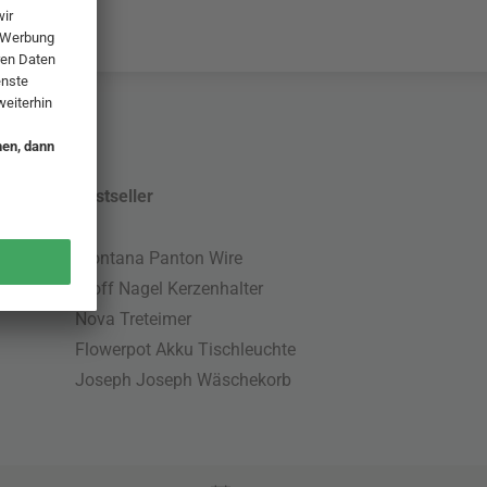
Bestseller
Montana Panton Wire
Stoff Nagel Kerzenhalter
Nova Treteimer
Flowerpot Akku Tischleuchte
Joseph Joseph Wäschekorb