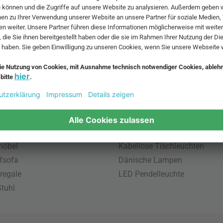
 MwSt. und zzgl.
Versandkosten
.
bte Möbel
Beliebte Leuchten
inavische Möbel
Pendellampe für Außen
enmöbel
Muuto Lampen
möbel
Kabellose Tischleuchten
fsofa
Dänische Lampen
regale
LED Pendelleuchte
tuhl