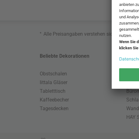
*
Alle Preisangaben verstehen sich inklusive
Beliebte Dekorationen
Belie
Obstschalen
Skand
Iittala Gläser
Gart
Tabletttisch
Büro
Kaffeebecher
Schla
Tagesdecken
Wand
HAY S