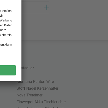
Bestseller
Montana Panton Wire
Stoff Nagel Kerzenhalter
Nova Treteimer
Flowerpot Akku Tischleuchte