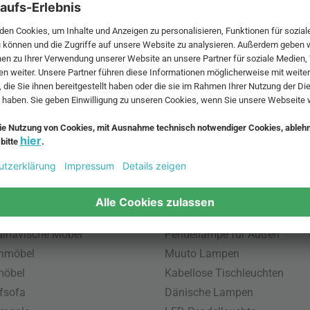
 MwSt. und zzgl.
Versandkosten
.
bte Möbel
Beliebte Leuchten
inavische Möbel
Pendellampe für Außen
enmöbel
Muuto Lampen
möbel
Kabellose Tischleuchten
fsofa
Dänische Lampen