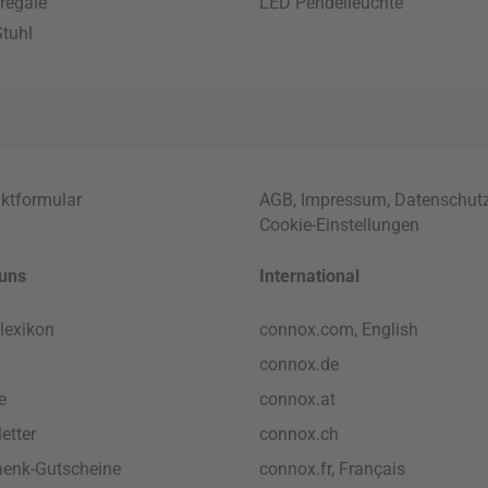
regale
LED Pendelleuchte
tuhl
ktformular
AGB
,
Impressum
,
Datenschut
Cookie-Einstellungen
uns
International
lexikon
connox.com, English
connox.de
e
connox.at
etter
connox.ch
enk-Gutscheine
connox.fr, Français