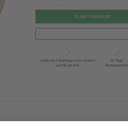
In den Warenkorb
Lieferung 2 Werktage nach Versand
60 Tage
aus DE per DHL
Rückgaberech