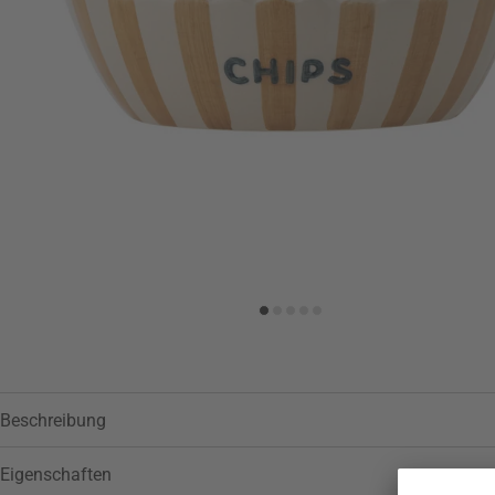
Zur Wunschliste hinzufügen
Beschreibung
Eigenschaften