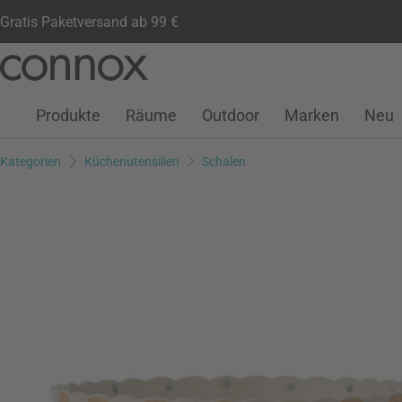
Gratis Paketversand ab 99 €
Kundenkonto
Wunschliste
Warenkorb
Direkt
Direkt
zum
zum
Seiteninhalt
Suchfeld
Produkte
Räume
Outdoor
Marken
Neu
springen
springen
Kategorien
Küchenutensilien
Schalen