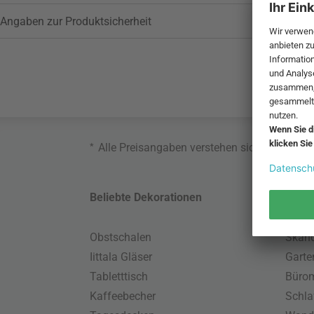
Angaben zur Produktsicherheit
*
Alle Preisangaben verstehen sich inklusive
Beliebte Dekorationen
Belie
Obstschalen
Skand
Iittala Gläser
Gart
Tabletttisch
Büro
Kaffeebecher
Schla