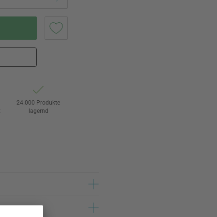
24.000 Produkte
t
lagernd