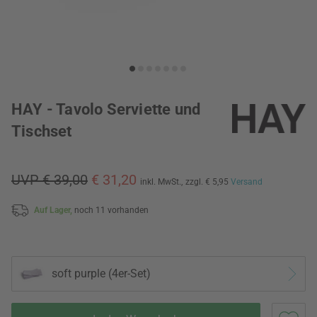
HAY - Tavolo Serviette und
Tischset
UVP € 39,00
€ 31,20
inkl. MwSt.,
zzgl. € 5,95
Versand
Auf Lager,
noch 11 vorhanden
soft purple (4er-Set)