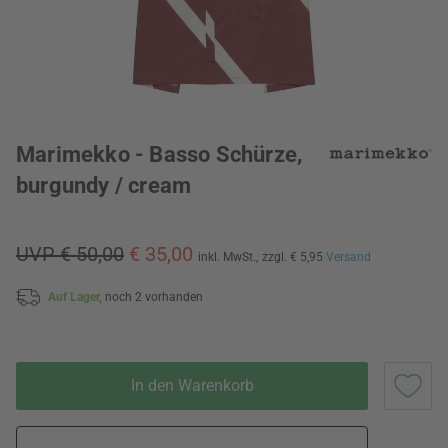
Marimekko - Basso Schürze,
burgundy / cream
UVP € 50,00
€ 35,00
inkl. MwSt.,
zzgl. € 5,95
Versand
Auf Lager,
noch 2 vorhanden
In den Warenkorb