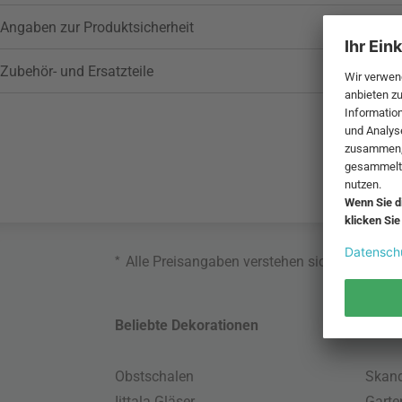
Angaben zur Produktsicherheit
Zubehör- und Ersatzteile
*
Alle Preisangaben verstehen sich inklusive
Beliebte Dekorationen
Belie
Obstschalen
Skand
Iittala Gläser
Gart