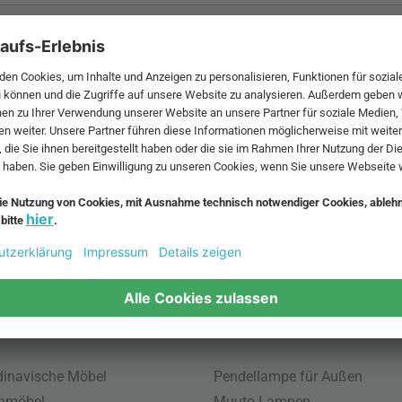
 MwSt. und zzgl.
Versandkosten
.
bte Möbel
Beliebte Leuchten
inavische Möbel
Pendellampe für Außen
enmöbel
Muuto Lampen