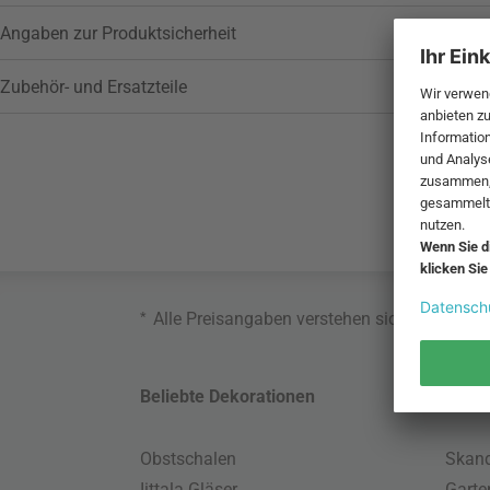
Angaben zur Produktsicherheit
Zubehör- und Ersatzteile
*
Alle Preisangaben verstehen sich inklusive
Beliebte Dekorationen
Belie
Obstschalen
Skand
Iittala Gläser
Gart