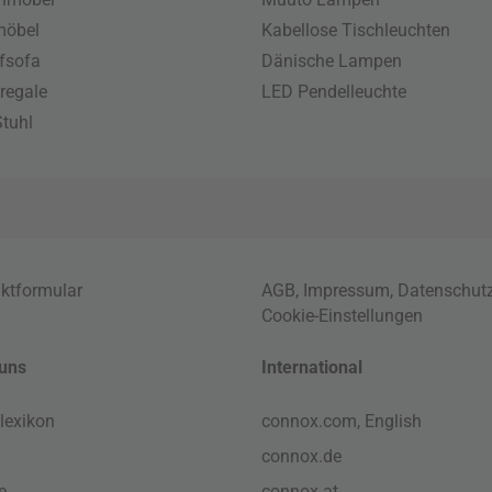
möbel
Kabellose Tischleuchten
fsofa
Dänische Lampen
regale
LED Pendelleuchte
tuhl
ktformular
AGB
,
Impressum
,
Datenschut
Cookie-Einstellungen
uns
International
lexikon
connox.com, English
connox.de
e
connox.at