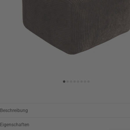
Zur Wunschliste hinzufügen
Beschreibung
Eigenschaften