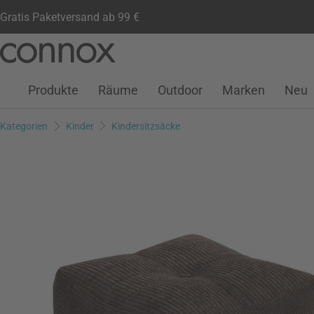
Gratis Paketversand ab 99 €
Kundenkonto
Wunschliste
Warenkorb
Direkt
Direkt
zum
zum
Seiteninhalt
Suchfeld
Produkte
Räume
Outdoor
Marken
Neu
springen
springen
Kategorien
Kinder
Kindersitzsäcke