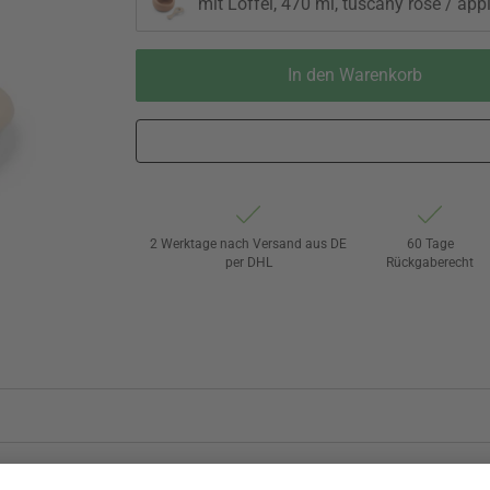
mit Löffel, 470 ml, tuscany rose / ap
In den Warenkorb
2 Werktage nach Versand aus DE
60 Tage
per DHL
Rückgaberecht