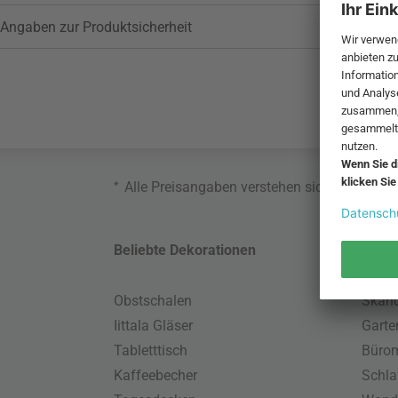
Angaben zur Produktsicherheit
*
Alle Preisangaben verstehen sich inklusive
Beliebte Dekorationen
Belie
Obstschalen
Skand
Iittala Gläser
Gart
Tabletttisch
Büro
Kaffeebecher
Schla