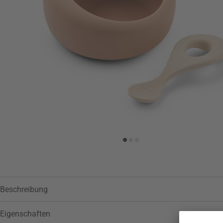
Zur Wunschliste hinzufügen
Beschreibung
Eigenschaften