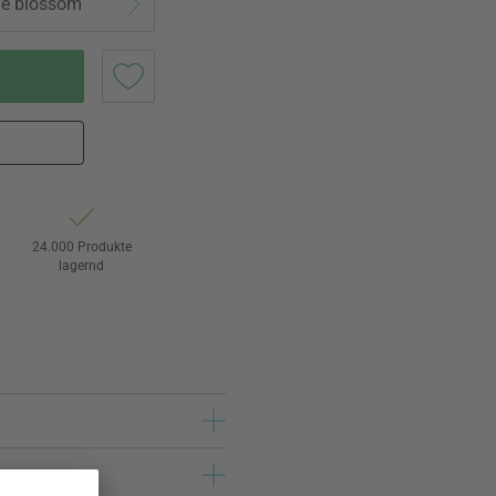
ple blossom
24.000 Produkte
lagernd