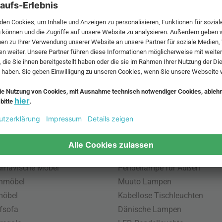
 MwSt. und zzgl.
Versandkosten
.
bte Möbel
Beliebte Leuchten
inavische Möbel
Pendellampe für Außen
enmöbel
Muuto Lampen
möbel
Kabellose Tischleuchten
fsofa
Dänische Lampen