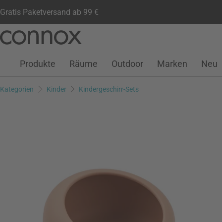
Gratis Paketversand ab 99 €
Kundenkonto
Wunschliste
Warenkorb
Direkt
Direkt
zum
zum
Seiteninhalt
Suchfeld
Produkte
Räume
Outdoor
Marken
Neu
springen
springen
Kategorien
Kinder
Kindergeschirr-Sets