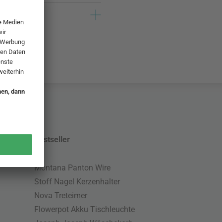
Bestseller
Montana Panton Wire
Stoff Nagel Kerzenhalter
Nova Treteimer
Flowerpot Akku Tischleuchte