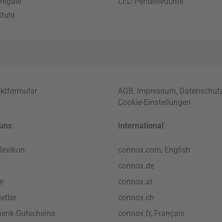
regale
LED Pendelleuchte
tuhl
ktformular
AGB
,
Impressum
,
Datenschut
Cookie-Einstellungen
uns
International
lexikon
connox.com, English
connox.de
e
connox.at
etter
connox.ch
enk-Gutscheine
connox.fr, Français