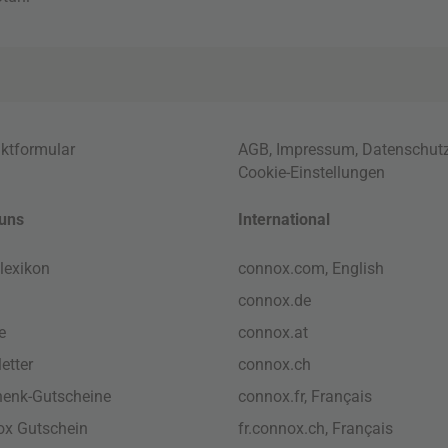
ktformular
AGB
,
Impressum
,
Datenschut
Cookie-Einstellungen
uns
International
lexikon
connox.com, English
connox.de
e
connox.at
etter
connox.ch
enk-Gutscheine
connox.fr, Français
x Gutschein
fr.connox.ch, Français