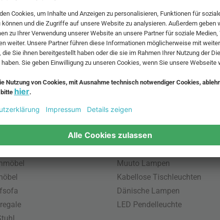
 MwSt. und zzgl.
Versandkosten
.
bte Möbel
Beliebte Leuchten
inavische Möbel
Pendellampe für Außen
enmöbel
Muuto Lampen
möbel
Kabellose Tischleuchten
fsofa
Dänische Lampen
regale
LED Pendelleuchte
tuhl