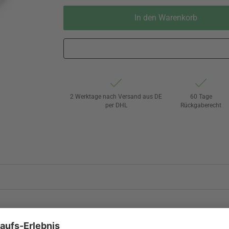
In den Warenkorb
2 Werktage nach Versand aus DE
60 Tage
per DHL
Rückgaberecht