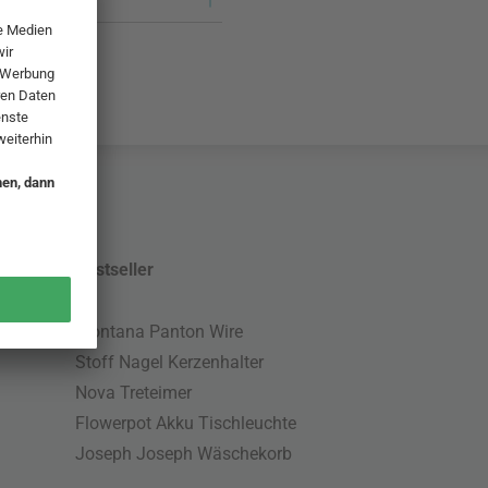
Bestseller
Montana Panton Wire
Stoff Nagel Kerzenhalter
Nova Treteimer
Flowerpot Akku Tischleuchte
Joseph Joseph Wäschekorb