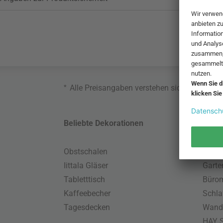
*
Alle Preisangaben verstehen sich inklusive
Beliebte Dekorationen
Belie
Obstschalen
Skand
Iittala Gläser
Gart
Tabletttisch
Büro
Kaffeebecher
Schla
Tagesdecken
Wand
HAY S