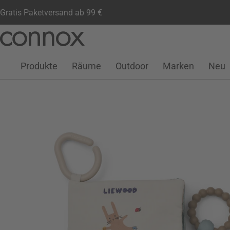
Gratis Paketversand ab 99 €
Kundenkonto
Wunschliste
Warenkorb
Direkt
Direkt
zum
zum
Seiteninhalt
Suchfeld
Produkte
Räume
Outdoor
Marken
Neu
springen
springen