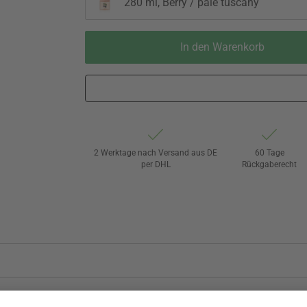
280 ml, Berry / pale tuscany
In den Warenkorb
2 Werktage nach Versand aus DE
60 Tage
per DHL
Rückgaberecht