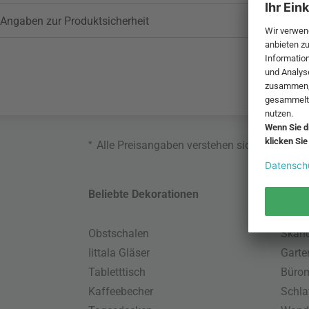
Angaben zur Produktsicherheit
*
Alle Preisangaben verstehen sich inklusive
Beliebte Dekorationen
Belie
Obstschalen
Skand
Iittala Gläser
Gart
Tabletttisch
Büro
Kaffeebecher
Schla