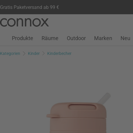
Gratis Paketversand ab 99 €
Kundenkonto
Wunschliste
Warenkorb
Direkt
Direkt
zum
zum
Seiteninhalt
Suchfeld
Produkte
Räume
Outdoor
Marken
Neu
springen
springen
Kategorien
Kinder
Kinderbecher