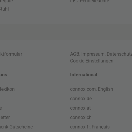
regale
LED Pendelleuchte
tuhl
ktformular
AGB
,
Impressum
,
Datenschut
Cookie-Einstellungen
uns
International
lexikon
connox.com, English
connox.de
e
connox.at
etter
connox.ch
enk-Gutscheine
connox.fr, Français