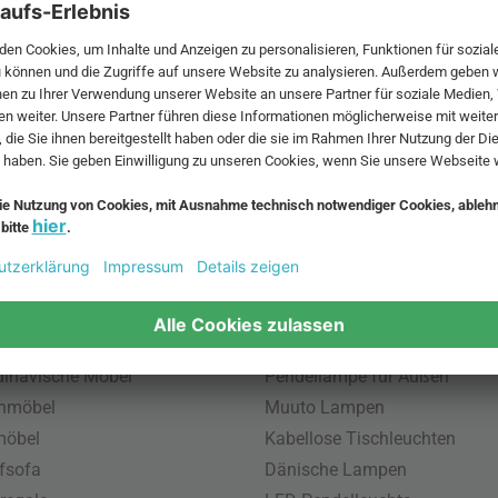
 MwSt. und zzgl.
Versandkosten
.
bte Möbel
Beliebte Leuchten
inavische Möbel
Pendellampe für Außen
enmöbel
Muuto Lampen
möbel
Kabellose Tischleuchten
fsofa
Dänische Lampen