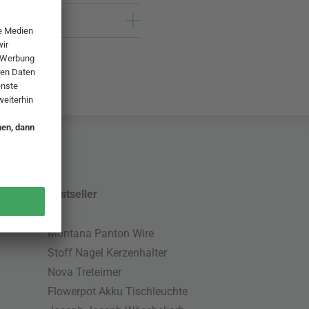
Bestseller
Montana Panton Wire
Stoff Nagel Kerzenhalter
Nova Treteimer
Flowerpot Akku Tischleuchte