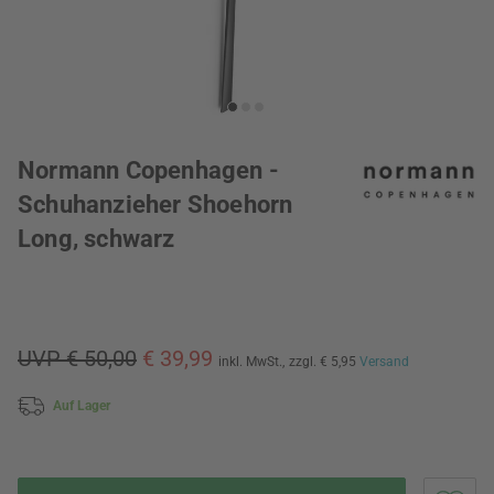
Normann Copenhagen -
Schuhanzieher Shoehorn
Long, schwarz
UVP € 50,00
€ 39,99
inkl. MwSt.,
zzgl. € 5,95
Versand
Auf Lager