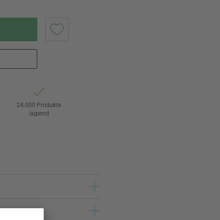
24.000 Produkte
t
lagernd