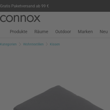
Gratis Paketversand ab 99 €
Kundenkonto
Wunschliste
Warenkorb
Direkt
Direkt
zum
zum
Seiteninhalt
Suchfeld
Produkte
Räume
Outdoor
Marken
Neu
springen
springen
Kategorien
Wohntextilien
Kissen