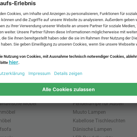
 MwSt. und zzgl.
Versandkosten
.
bte Möbel
Beliebte Leuchten
inavische Möbel
Pendellampe für Außen
enmöbel
Muuto Lampen
möbel
Kabellose Tischleuchten
fsofa
Dänische Lampen