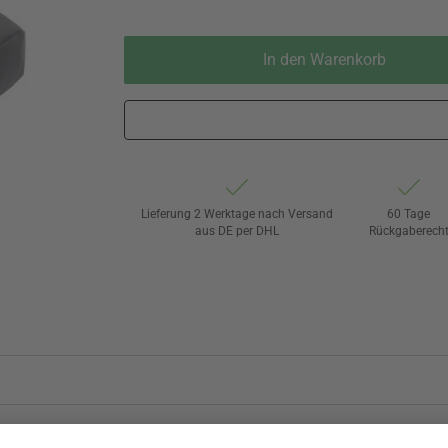
In den Warenkorb
Lieferung 2 Werktage nach Versand
60 Tage
aus DE per DHL
Rückgaberech