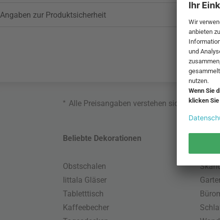
Angaben zur Produktsicherheit
*
Alle Preisangaben verstehen sich inklusive
Beliebte Dekorationen
Belie
Obstschalen
Skand
Iittala Gläser
Gart
Tabletttisch
Büro
Kaffeebecher
Schla