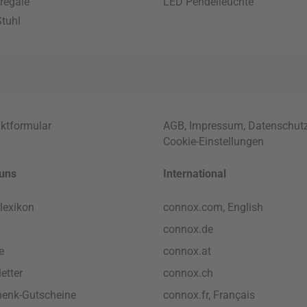
regale
LED Pendelleuchte
tuhl
ktformular
AGB
,
Impressum
,
Datenschut
Cookie-Einstellungen
uns
International
lexikon
connox.com, English
connox.de
e
connox.at
etter
connox.ch
enk-Gutscheine
connox.fr, Français