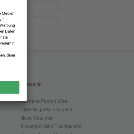
Bestseller
Montana Panton Wire
Stoff Nagel Kerzenhalter
Nova Treteimer
Flowerpot Akku Tischleuchte