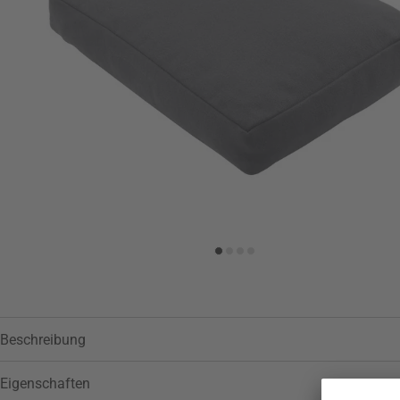
Zur Wunschliste hinzufügen
Beschreibung
Eigenschaften