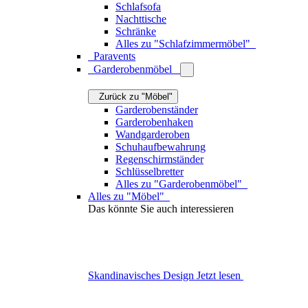
Schlafsofa
Nachttische
Schränke
Alles zu "Schlafzimmermöbel"
Paravents
Garderobenmöbel
Zurück zu "Möbel"
Garderobenständer
Garderobenhaken
Wandgarderoben
Schuhaufbewahrung
Regenschirmständer
Schlüsselbretter
Alles zu "Garderobenmöbel"
Alles zu "Möbel"
Das könnte Sie auch interessieren
Skandinavisches Design
Jetzt lesen
Tiny Living: Ein Trend für Wohnverbesserer
Jetzt lesen
Nachhaltiges Design – so geht Einrichten mit
Verantwortung
Jetzt lesen