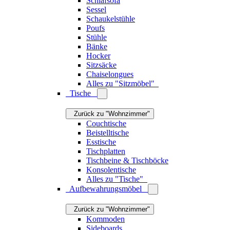
Zurück zu "Wohnzimmer"
Pendelleuchten
Tischleuchten
Stehleuchten
Wandleuchten
Deckenleuchten
Bodenleuchten
Akkuleuchten
Lampenschirme
Leuchtmittel
Alles zu "Leuchten"
Organisation
Zurück zu "Wohnzimmer"
Aufbewahrungskörbe
Aufbewahrungsboxen
Türstopper
Zeitschriftenhalter
Buchstützen
Kabelorganisation
Paravents
Alles zu "Organisation"
Tischdekoration