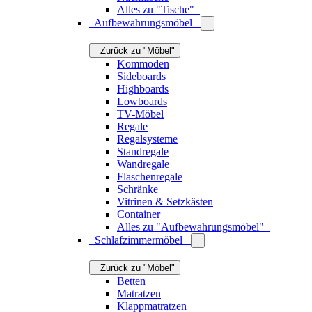
Alles zu "Tische"
Aufbewahrungsmöbel
Zurück zu "Möbel"
Kommoden
Sideboards
Highboards
Lowboards
TV-Möbel
Regale
Regalsysteme
Standregale
Wandregale
Flaschenregale
Schränke
Vitrinen & Setzkästen
Container
Alles zu "Aufbewahrungsmöbel"
Schlafzimmermöbel
Zurück zu "Möbel"
Betten
Matratzen
Klappmatratzen