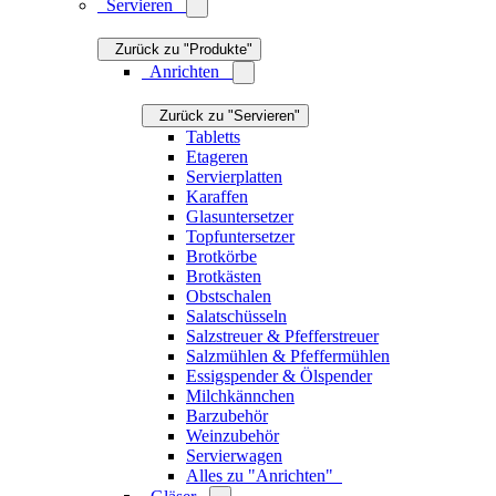
Barzubehör
Weinzubehör
Servierwagen
Alles zu "Anrichten"
Gläser
Zurück zu "Servieren"
Wassergläser
Weingläser
Sektgläser
Cocktailgläser
Biergläser
Schnapsgläser
Kaffee & Teegläser
Alles zu "Gläser"
Geschirr
Zurück zu "Servieren"
Teller
Schalen
Tassen
Becher
Eierbecher
Butterdosen