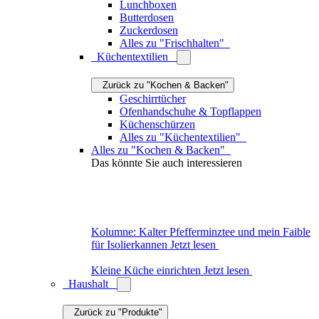
Zurück zu "Haushalt"
Aufbewahrungskörbe
Aufbewahrungsboxen
Vorratsgläser
Vorratsdosen
Mülleimer & Treteimer
Papierkörbe
Regale
Utensilienhalter
Besteckkästen
Küchenrollenhalter
Kleiderleitern
Kleiderbügel
Schlüsselbretter
Schlüsselanhänger
Taschen
Kosmetiktücherboxen
Alles zu "Ordnung"
Bad-Accessoires
Zurück zu "Haushalt"
Handtücher
Handtuchhalter
Badehandtücher