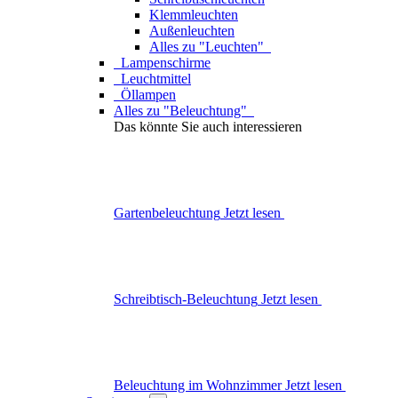
Schreibtisch-Beleuchtung
Jetzt lesen
Beleuchtung im Wohnzimmer
Jetzt lesen
Servieren
Zurück zu "Produkte"
Anrichten
Zurück zu "Servieren"
Tabletts
Etageren
Servierplatten
Karaffen
Glasuntersetzer
Topfuntersetzer
Brotkörbe
Brotkästen
Obstschalen
Salatschüsseln
Salzstreuer & Pfefferstreuer
Salzmühlen & Pfeffermühlen
Essigspender & Ölspender
Milchkännchen