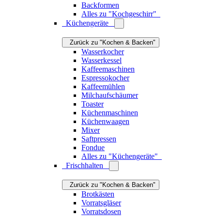
Vorratsdosen
Lunchboxen
Butterdosen
Zuckerdosen
Alles zu "Frischhalten"
Küchentextilien
Zurück zu "Kochen & Backen"
Geschirrtücher
Ofenhandschuhe & Topflappen
Küchenschürzen
Alles zu "Küchentextilien"
Alles zu "Kochen & Backen"
Das könnte Sie auch interessieren
Kolumne: Kalter Pfefferminztee und mein Faible
für Isolierkannen
Jetzt lesen
Kleine Küche einrichten
Jetzt lesen
Haushalt
Zurück zu "Produkte"
Ordnung