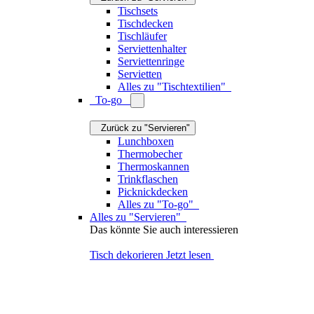
Porzellan
Jetzt lesen
Kochen & Backen
Zurück zu "Produkte"
Küchenhelfer
Zurück zu "Kochen & Backen"
Rührschüsseln
Utensilienhalter
Kochlöffel
Pfannenwender
Teigschaber
Besteckkästen
Siebe & Seiher
Messbecher
Timer & Eieruhren
Küchenrollenhalter
Backzubehör
Alles zu "Küchenhelfer"
Schneiden & Zerkleinern
Zurück zu "Kochen & Backen"
Schneidebretter