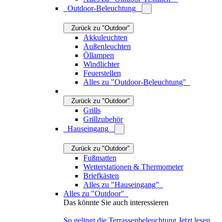
Zurück zu "Produkte"
Kindermöbel
Zurück zu "Kinder"
Kinderbetten
Kindersitzsäcke
Kinderstühle
Kindertische
Kinderschreibtische
Kinderkommoden
Spielzelte
Alles zu "Kindermöbel"
Kinderzimmer-Textilien
Zurück zu "Kinder"
Kinderteppiche
Kinderbettwäsche
Kinderzimmer-Kissen
Spieldecken
Babydecken
Baldachine & Betthimmel
Wickelauflagen & Wickeltaschen
Alles zu "Kinderzimmer-Textilien"
Spielwaren