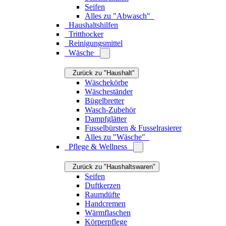
Das könnte Sie auch interessieren
Raumwunder: 5 Tipps für mehr Stauraum
Jetzt
lesen
Ordnung schaffen und halten
Jetzt lesen
Outdoor
Zurück zu "Produkte"
Pflanzgefäße
Zurück zu "Outdoor"
Blumentöpfe
Pflanzkübel
Blumenkästen
Blumenampeln
Pflanztaschen
Gießkannen
Gartengeräte
Alles zu "Pflanzgefäße"
Outdoor-Möbel
Zurück zu "Outdoor"
Gartenstühle