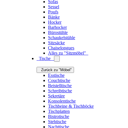
Sofas
Sessel
Poufs
Bänke
Hocker
Barhocker
Bürostühle
Schaukelstühle
Sitzsäcke
Chaiselongues
Alles zu "Sitzmöbel"
Tische
Zurück zu "Möbel"
Esstische
Couchtische
Beistelltische
Schreibtische
Sekretäre
Konsolentische
Tischbeine & Tischböcke
Tischplatten
Bistrotische
Stehtische
Nachttische