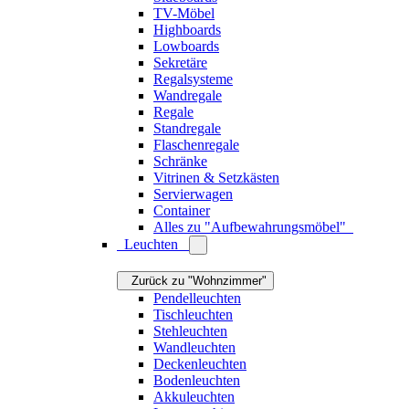
Zurück zu "Wohnzimmer"
Vasen
Dekofiguren
Tabletts
Dekoschalen
Obstschalen
Tischsets
Glasuntersetzer
Etageren
Servietten
Serviettenhalter
Serviettenringe
Raumdüfte
Aschenbecher
Designbücher
Alles zu "Tischdekoration"
Wanddekoration
Zurück zu "Wohnzimmer"
Poster
Bilderrahmen
Wandspiegel
Standspiegel
Mobiles