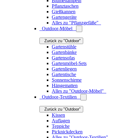
Alles zu "Outdoor-Beleuchtung"
Zurück zu "Outdoor"
Grills
Grillzubehör
Hauseingang
Zurück zu "Outdoor"
Fußmatten
Wetterstationen & Thermometer
Briefkästen
Alles zu "Hauseingang"
Alles zu "Outdoor"
Das könnte Sie auch interessieren
So gelingt die Terrassenbeleuchtung
Jetzt lesen
Sitzecke im Garten gestalten
Jetzt lesen
Terrassen-Lounge: Ein Ort zum Wohlfühlen
Jetzt
lesen
Kleinen Balkon gestalten
Jetzt lesen
Kinder