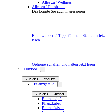
Gartenbänke
Gartensofas
Gartenmöbel-Sets
Gartenliegen
Gartentische
Sonnenschirme
Hängematten
Alles zu "Outdoor-Möbel"
Outdoor-Textilien
Zurück zu "Outdoor"
Kissen
Auflagen
Teppiche
Picknickdecken
Alles zu "Outdoor-Textilien"
Outdoor-Beleuchtung
Zurück zu "Outdoor"
Akkuleuchten
Außenleuchten
Öllampen
Windlichter
Feuerstellen