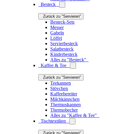
Thermobecher
Alles zu "Kaffee & Tee"
Tischtextilien
Zurück zu "Servieren"
Tischsets
Tischdecken
Tischläufer
Serviettenhalter
Serviettenringe
Servietten
Alles zu "Tischtextilien"
To-go
Zurück zu "Servieren"
Lunchboxen
Thermobecher
Thermoskannen
Trinkflaschen
Picknickdecken
Alles zu "To-go"
Alles zu "Servieren"
Das könnte Sie auch interessieren
Tisch dekorieren
Jetzt lesen