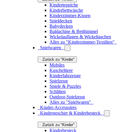
Kinderzimmer-Ideen: 5 zauberhafte
Themenwelten
Jetzt lesen
Kinderzimmer einrichten
Jetzt lesen
Stauraum im Kinderzimmer
Jetzt lesen
Tierbedarf
Zurück zu "Produkte"
Futternäpfe
Haustier-Accessoires
Haustier-Spielzeug
Haustier-Betten
Futterstellen
Nistkästen
Alles zu "Tierbedarf"
Das könnte Sie auch interessieren
LIEBLINGSRÄUME: Ein Zimmer, Küche,
Katze
Jetzt lesen
Alles zu "Produkte"
Räume