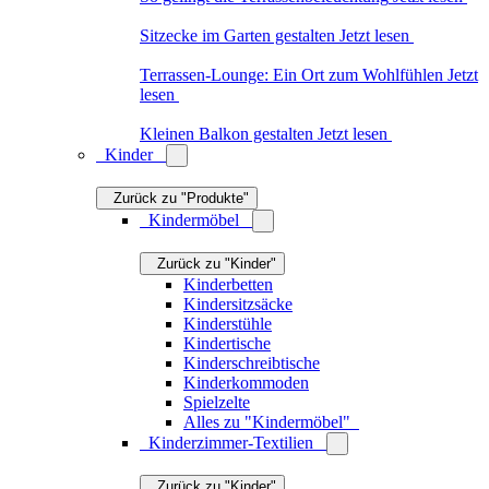
Zurück zu "Kinder"
Mobiles
Kuscheltiere
Kinderfahrzeuge
Spielzeug
Spiele & Puzzles
Schlitten
Outdoor-Spielzeug
Alles zu "Spielwaren"
Kinder-Accessoires
Kindergeschirr & Kinderbesteck
Zurück zu "Kinder"
Kinderbesteck
Kinderteller
Kinderschalen
Kinderbecher
Kindergeschirr-Sets
Alles zu "Kindergeschirr &
Kinderbesteck"
Alles zu "Kinder"
Das könnte Sie auch interessieren