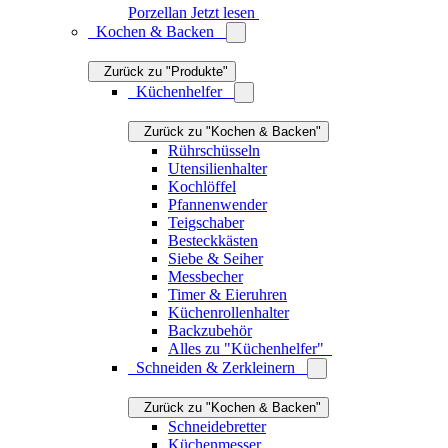
Küchenmesser
Käsemesser
Pizzaschneider
Küchenscheren
Messerblöcke
Messerschärfer
Mörser
Knoblauchpressen
Küchenreiben & Hobel
Sparschäler
Nussknacker
Alles zu "Schneiden & Zerkleinern"
Würzen
Zurück zu "Kochen & Backen"
Salzmühlen & Pfeffermühlen
Salzstreuer & Pfefferstreuer
Essigspender & Ölspender
Alles zu "Würzen"
Kochgeschirr
Zurück zu "Kochen & Backen"
Kochtöpfe
Kochpfannen