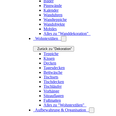
Bilder
Pinnwände
Kalender
Wanduhren
Wandteppiche
Wandobjekte
Mobiles
Alles zu "Wanddekoration"
Wohntextilien
Zurück zu "Dekoration"
Teppiche
Kissen
Decken
Tagesdecken
Bettwäsche
Tischsets
Tischdecken
Tischläufer
Vorhänge
Sitzauflagen
Fußmatten
Alles zu "Wohntextilien"
Aufbewahrung & Organisation