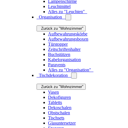
Wanduhren
Wandobjekte
Wandteppiche
Alles zu "Wanddekoration"
Weihnachtsdekoration
Zurück zu "Wohnzimmer"
Weihnachtsfiguren
Christbaumschmuck
Adventskalender
Adventskränze
Kerzenständer
Teelichthalter
Kerzen
Windlichter
Servietten
Nussknacker
Alles zu "Weihnachtsdekoration"
Kerzen & Kerzenhalter
Zurück zu "Wohnzimmer"
Windlichter
Kerzenständer
Teelichthalter