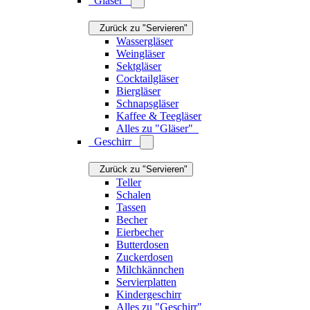
Zuckerdosen
Milchkännchen
Servierplatten
Kindergeschirr
Alles zu "Geschirr"
Besteck
Zurück zu "Servieren"
Besteck-Sets
Messer
Gabeln
Löffel
Servierbesteck
Salatbesteck
Kinderbesteck
Alles zu "Besteck"
Kaffee & Tee
Zurück zu "Servieren"
Teekannen
Stövchen
Kaffeebereiter
Milchkännchen
Thermoskannen