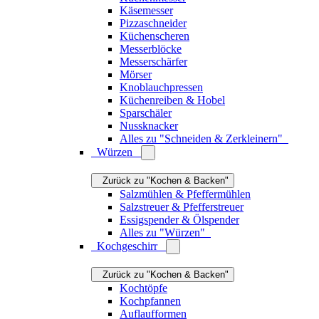
Auflaufformen
Backformen
Alles zu "Kochgeschirr"
Küchengeräte
Zurück zu "Kochen & Backen"
Wasserkocher
Wasserkessel
Kaffeemaschinen
Espressokocher
Kaffeemühlen
Milchaufschäumer
Toaster
Küchenmaschinen
Küchenwaagen
Mixer
Saftpressen
Fondue
Alles zu "Küchengeräte"
Frischhalten
Zurück zu "Kochen & Backen"
Brotkästen
Vorratsgläser