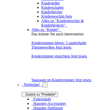
Zurück
Wohnzimmer
Zurück zu "Räume"
Sitzmöbel
Zurück zu "Wohnzimmer"
Sofas
Schlafsofa
Sessel
Schaukelstühle
Poufs
Stühle
Bänke
Hocker
Sitzsäcke
Chaiselongues
Alles zu "Sitzmöbel"
Tische
Zurück zu "Wohnzimmer"
Couchtische
Beistelltische
Esstische