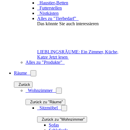
Tischplatten
Tischbeine & Tischböcke
Konsolentische
Alles zu "Tische"
Aufbewahrungsmöbel
Zurück zu "Wohnzimmer"
Kommoden
Sideboards
TV-Möbel
Highboards
Lowboards
Sekretäre
Regalsysteme
Wandregale
Regale
Standregale
Flaschenregale
Schränke
Vitrinen & Setzkästen
Servierwagen
Container
Alles zu "Aufbewahrungsmöbel"
Leuchten