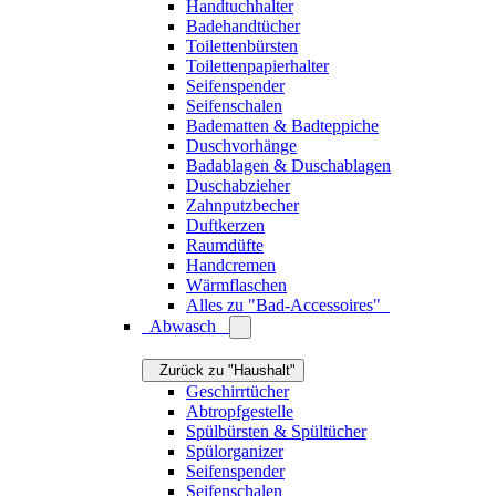
Haushaltshilfen
Tritthocker
Reinigungsmittel
Wäsche
Zurück zu "Haushalt"
Wäschekörbe
Wäscheständer
Bügelbretter
Wasch-Zubehör
Dampfglätter
Fusselbürsten & Fusselrasierer
Alles zu "Wäsche"
Pflege & Wellness
Zurück zu "Haushaltswaren"
Seifen
Duftkerzen
Raumdüfte
Handcremen
Wärmflaschen
Körperpflege
Alles zu "Wellness"
Alles zu "Haushalt"