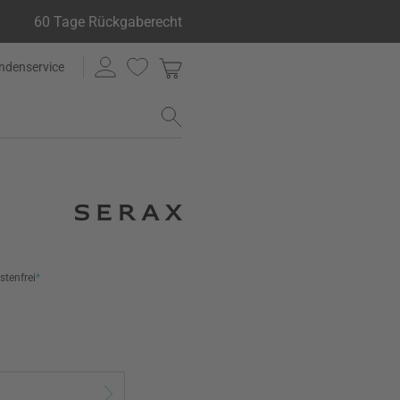
60 Tage Rückgaberecht
ndenservice
stenfrei
*