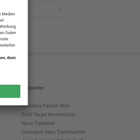
Bestseller
Montana Panton Wire
Stoff Nagel Kerzenhalter
Nova Treteimer
Flowerpot Akku Tischleuchte