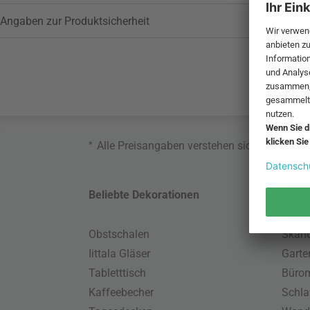
Angaben zur Produktsicherheit
*
Alle Preisangaben verstehen sich inklusive
Beliebte Dekorationen
Belie
Obstschalen
Skand
Iittala Gläser
Gart
Tabletttisch
Büro
Kaffeebecher
Schla