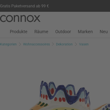
Gratis Paketversand ab 99 €
Kundenkonto
Wunschliste
Warenkorb
Direkt
Direkt
zum
zum
Seiteninhalt
Suchfeld
Produkte
Räume
Outdoor
Marken
Neu
springen
springen
Kategorien
Wohnaccessoires
Dekoration
Vasen