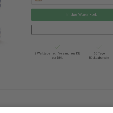
In den Warenkorb
2 Werktage nach Versand aus DE
60 Tage
per DHL
Rückgaberecht