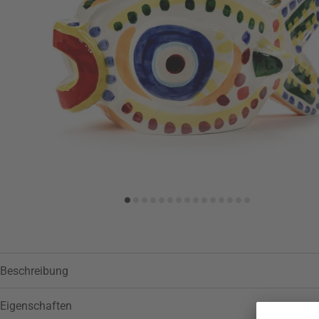
Zur Wunschliste hinzufügen
Beschreibung
Eigenschaften