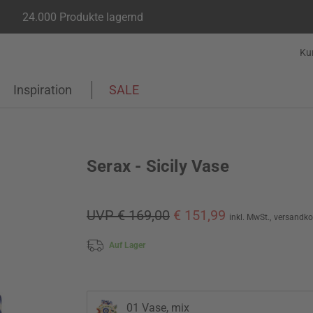
24.000 Produkte lagernd
Ku
Inspiration
SALE
Serax - Sicily Vase
UVP € 169,00
€ 151,99
inkl. MwSt.,
versandko
Auf Lager
01 Vase, mix