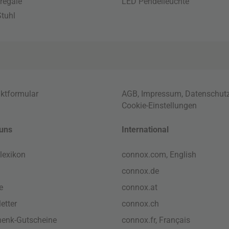
regale
LED Pendelleuchte
tuhl
ktformular
AGB
,
Impressum
,
Datenschut
Cookie-Einstellungen
uns
International
lexikon
connox.com, English
connox.de
e
connox.at
etter
connox.ch
enk-Gutscheine
connox.fr, Français