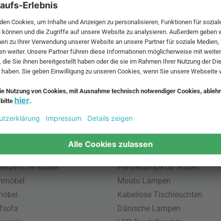
 MwSt. und zzgl.
Versandkosten
.
bte Möbel
Beliebte Leuchten
inavische Möbel
Pendellampe für Außen
enmöbel
Muuto Lampen
möbel
Kabellose Tischleuchten
fsofa
Dänische Lampen