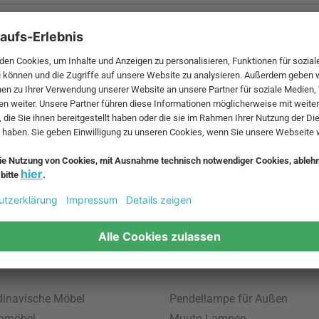
 MwSt. und zzgl.
Versandkosten
.
bte Möbel
Beliebte Leuchten
inavische Möbel
Pendellampe für Außen
enmöbel
Muuto Lampen