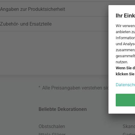
Angaben zur Produktsicherheit
Zubehör- und Ersatzteile
*
Alle Preisangaben verstehen sich inklusive
Beliebte Dekorationen
Belie
Obstschalen
Skand
Iittala Gläser
Gart