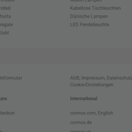
möbel
Kabellose Tischleuchten
fsofa
Dänische Lampen
regale
LED Pendelleuchte
tuhl
ktformular
AGB
,
Impressum
,
Datenschut
Cookie-Einstellungen
uns
International
lexikon
connox.com, English
connox.de
e
connox.at