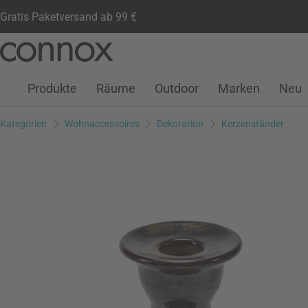
Gratis Paketversand ab 99 €
Kundenkonto
Wunschliste
Warenkorb
Direkt
Direkt
zum
zum
Seiteninhalt
Suchfeld
Produkte
Räume
Outdoor
Marken
Neu
springen
springen
Kategorien
Wohnaccessoires
Dekoration
Kerzenständer