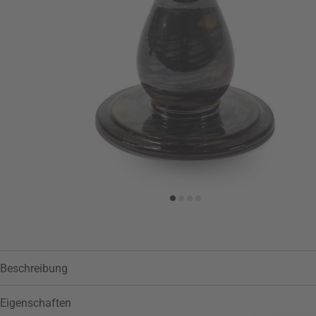
Zur Wunschliste hinzufügen
Beschreibung
Eigenschaften