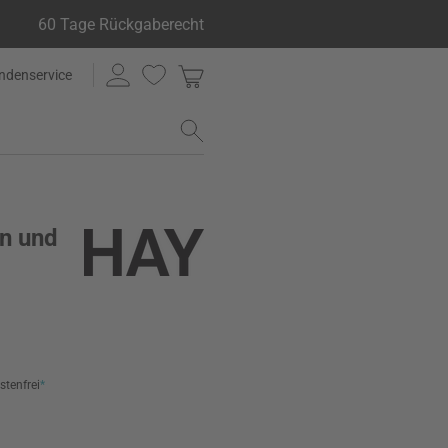
60 Tage Rückgaberecht
ndenservice
en und
stenfrei
*