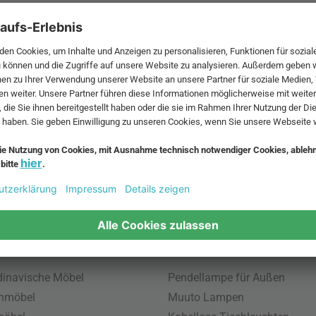
 MwSt. und zzgl.
Versandkosten
.
bte Möbel
Beliebte Leuchten
inavische Möbel
Pendellampe für Außen
enmöbel
Muuto Lampen