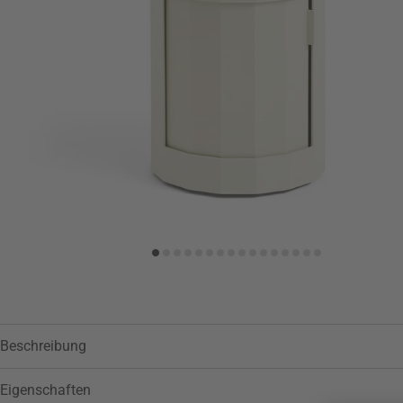
Zur Wunschliste hinzufügen
Beschreibung
Eigenschaften