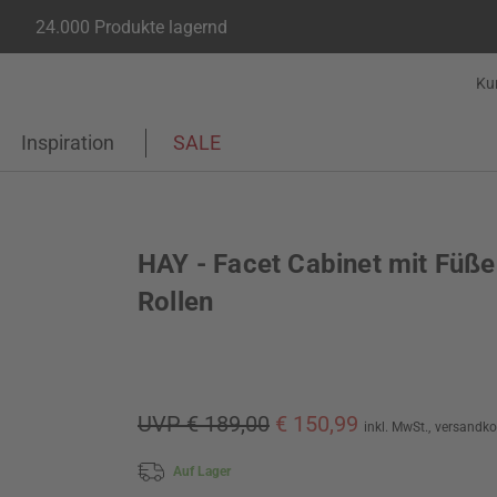
24.000 Produkte lagernd
Ku
Inspiration
SALE
HAY - Facet Cabinet mit Füß
Rollen
UVP € 189,00
€ 150,99
inkl. MwSt.,
versandko
Auf Lager