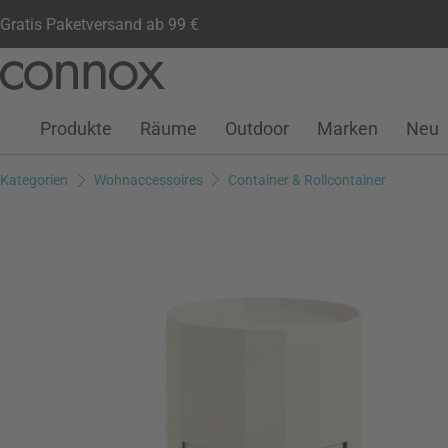
Gratis Paketversand ab 99 €
Kundenkonto
Wunschliste
Warenkorb
Direkt
Direkt
zum
zum
Seiteninhalt
Suchfeld
Produkte
Räume
Outdoor
Marken
Neu
springen
springen
Kategorien
Wohnaccessoires
Container & Rollcontainer