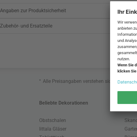
Angaben zur Produktsicherheit
Zubehör- und Ersatzteile
*
Alle Preisangaben verstehen sich inklusive
Beliebte Dekorationen
Belie
Obstschalen
Skand
Iittala Gläser
Gart