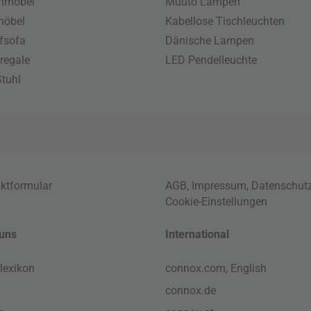
enmöbel
Muuto Lampen
möbel
Kabellose Tischleuchten
fsofa
Dänische Lampen
regale
LED Pendelleuchte
tuhl
ktformular
AGB
,
Impressum
,
Datenschut
Cookie-Einstellungen
uns
International
lexikon
connox.com, English
connox.de