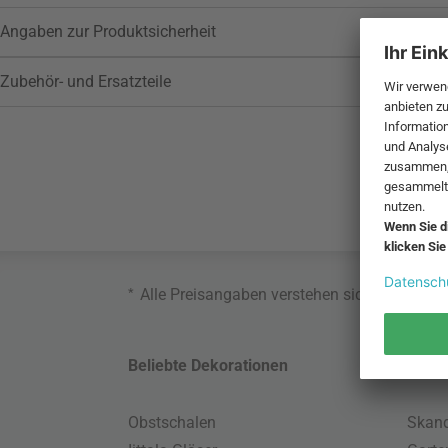
Angaben zur Produktsicherheit
Zubehör- und Ersatzteile
*
Alle Preisangaben verstehen sich inklusive
Beliebte Dekorationen
Belie
Obstschalen
Skand