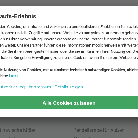
 MwSt. und zzgl.
Versandkosten
.
bte Möbel
Beliebte Leuchten
inavische Möbel
Pendellampe für Außen