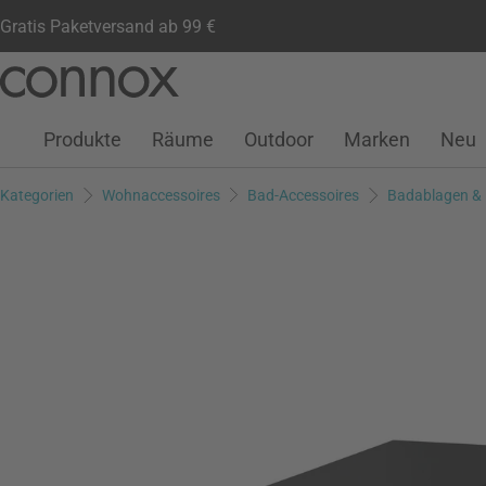
Gratis Paketversand ab 99 €
Kundenkonto
Wunschliste
Warenkorb
Direkt
Direkt
zum
zum
Seiteninhalt
Suchfeld
Produkte
Räume
Outdoor
Marken
Neu
springen
springen
Kategorien
Wohnaccessoires
Bad-Accessoires
Badablagen &