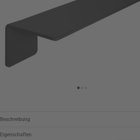
Zur Wunschliste hinzufügen
Beschreibung
Eigenschaften