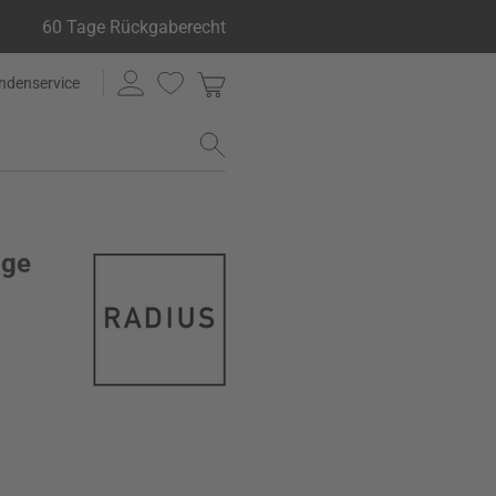
60 Tage Rückgaberecht
ndenservice
age